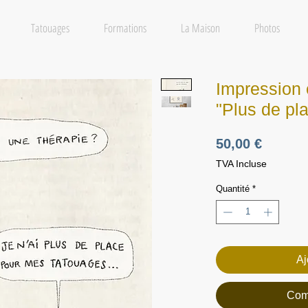
Tatouages
Formations
La Maison
Photos
Impression 
"Plus de pl
Prix
50,00 €
TVA Incluse
Quantité
*
Aj
Com